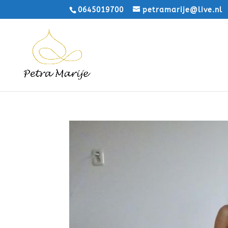
0645019700
petramarije@live.nl